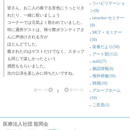
リハビリテーショ
皆さん、お二人の奏でる音色にうっとりさ
ン(8)
れたり、一緒に歌いましょう
tatsuoka+セミナー
コーナーでは元気よく歌われていました。
(8)
特に通所ゲストは、帰り際ボランティアさ
MCT + セミナー
んに声掛けされる方が
(58)
ほとんどでした。
栄養だより(50)
癒されたのはゲストだけでなく、スタッフ
アート部(112)
も同じで楽しかったという
staff(27)
感想ももらいました。
施設情報(0)
次の公演を楽しみに待ちたいですね。
海外研修(50)
雑感(10)
グループホーム
1
(10)
ご意見(1)
医療法人社団 龍岡会