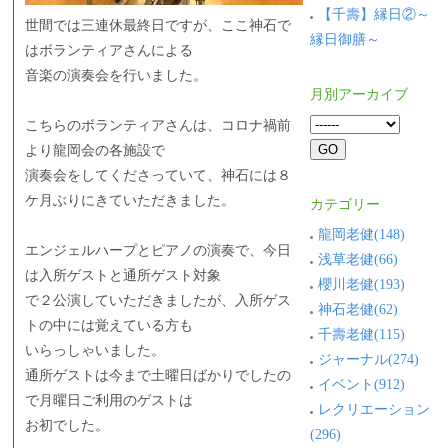
【千壽】縁日②～
世間では三連休最終日ですが、ここ神石で
縁日御膳～
はボランティアさんによる
音楽の演奏会を行いました。
月別アーカイブ
こちらのボランティアさんは、コロナ禍前
より龍岡会の各施設で
演奏会をしてくださっていて、神石には８
ケ月ぶりにきていただきました。
カテゴリー
龍岡老健(148)
エンジェルハープとピアノの演奏で、今日
浅草老健(66)
は入所ゲストと通所ゲスト対象
櫻川老健(193)
で２公演していただきましたが、入所ゲス
神石老健(62)
トの中には覚えている方も
千壽老健(115)
いらっしゃいました。
ジャーナル(274)
通所ゲストは今まで土曜日ばかりでしたの
イベント(912)
で月曜日ご利用のゲストは
レクリエーション
お初でした。
(296)