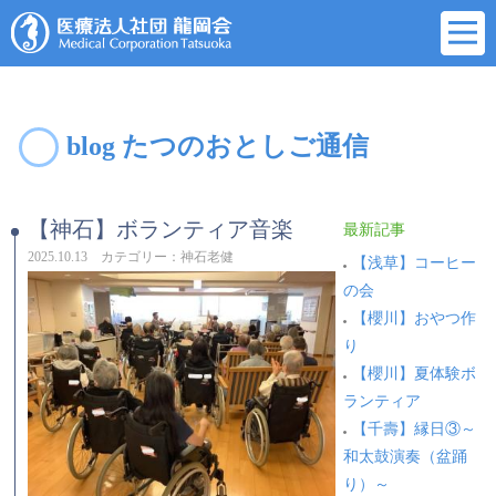
blog たつのおとしご通信
【神石】ボランティア音楽
最新記事
2025.10.13 カテゴリー：神石老健
【浅草】コーヒー
の会
【櫻川】おやつ作
り
【櫻川】夏体験ボ
ランティア
【千壽】縁日③～
和太鼓演奏（盆踊
り）～