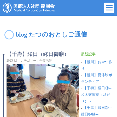
blog たつのおとしご通信
【千壽】縁日（縁日御膳）
最新記事
2025.8.3 カテゴリー：千壽老健
【櫻川】おやつ作
り
【櫻川】夏体験ボ
ランティア
【千壽】縁日③～
和太鼓演奏（盆踊
り）～
【千壽】縁日②～
縁日御膳～