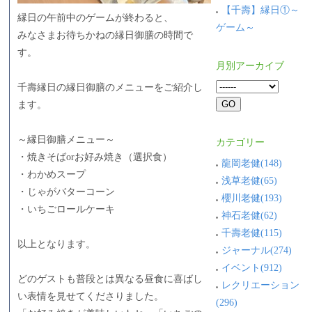
【千壽】縁日①～
縁日の午前中のゲームが終わると、
ゲーム～
みなさまお待ちかねの縁日御膳の時間で
す。
月別アーカイブ
千壽縁日の縁日御膳のメニューをご紹介し
ます。
～縁日御膳メニュー～
カテゴリー
・焼きそばorお好み焼き（選択食）
龍岡老健(148)
・わかめスープ
浅草老健(65)
・じゃがバターコーン
櫻川老健(193)
・いちごロールケーキ
神石老健(62)
千壽老健(115)
以上となります。
ジャーナル(274)
イベント(912)
どのゲストも普段とは異なる昼食に喜ばし
レクリエーション
い表情を見せてくださりました。
(296)