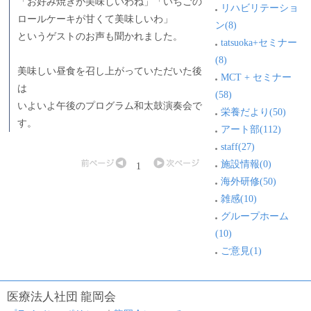
「お好み焼きが美味しいわね」「いちごの
リハビリテーショ
ロールケーキが甘くて美味しいわ」
ン(8)
というゲストのお声も聞かれました。
tatsuoka+セミナー
(8)
美味しい昼食を召し上がっていただいた後
MCT + セミナー
は
(58)
いよいよ午後のプログラム和太鼓演奏会で
栄養だより(50)
す。
アート部(112)
staff(27)
施設情報(0)
1
海外研修(50)
雑感(10)
グループホーム
(10)
ご意見(1)
医療法人社団 龍岡会