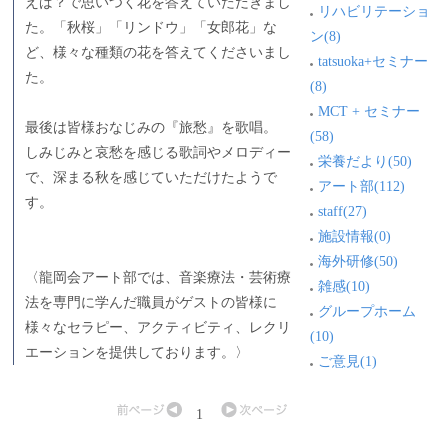
えば？で思いつく花を答えていただきまし
リハビリテーショ
た。「秋桜」「リンドウ」「女郎花」な
ン(8)
ど、様々な種類の花を答えてくださいまし
tatsuoka+セミナー
た。
(8)
MCT + セミナー
最後は皆様おなじみの『旅愁』を歌唱。
(58)
しみじみと哀愁を感じる歌詞やメロディー
栄養だより(50)
で、深まる秋を感じていただけたようで
アート部(112)
す。
staff(27)
施設情報(0)
海外研修(50)
〈龍岡会アート部では、音楽療法・芸術療
雑感(10)
法を専門に学んだ職員がゲストの皆様に
グループホーム
様々なセラピー、アクティビティ、レクリ
(10)
エーションを提供しております。〉
ご意見(1)
1