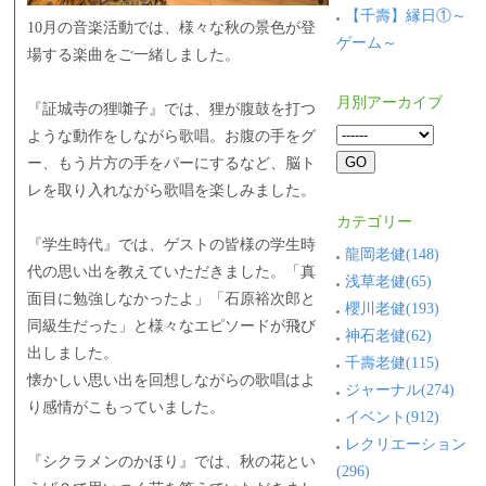
【千壽】縁日①～
10月の音楽活動では、様々な秋の景色が登
ゲーム～
場する楽曲をご一緒しました。
月別アーカイブ
『証城寺の狸囃子』では、狸が腹鼓を打つ
ような動作をしながら歌唱。お腹の手をグ
ー、もう片方の手をパーにするなど、脳ト
レを取り入れながら歌唱を楽しみました。
カテゴリー
『学生時代』では、ゲストの皆様の学生時
龍岡老健(148)
代の思い出を教えていただきました。「真
浅草老健(65)
面目に勉強しなかったよ」「石原裕次郎と
櫻川老健(193)
同級生だった」と様々なエピソードが飛び
神石老健(62)
出しました。
千壽老健(115)
懐かしい思い出を回想しながらの歌唱はよ
ジャーナル(274)
り感情がこもっていました。
イベント(912)
レクリエーション
『シクラメンのかほり』では、秋の花とい
(296)