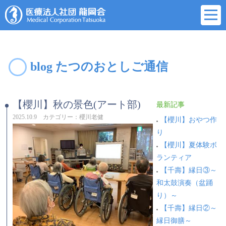
blog たつのおとしご通信
【櫻川】秋の景色(アート部)
最新記事
2025.10.9 カテゴリー：櫻川老健
【櫻川】おやつ作
り
【櫻川】夏体験ボ
ランティア
【千壽】縁日③～
和太鼓演奏（盆踊
り）～
【千壽】縁日②～
縁日御膳～