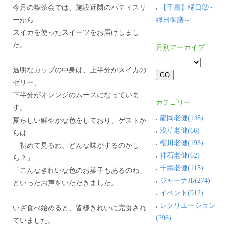
【千壽】縁日②～
今月の喫茶会では、施設近隣のパティスリ
縁日御膳～
ーから
スイカを使ったスイーツをお届けしまし
た。
月別アーカイブ
透明なカップの中身は、上半分がスイカの
ゼリー、
下半分がオレンジのムースになっていま
カテゴリー
す。
龍岡老健(148)
夏らしい鮮やかな色をしており、ゲストか
浅草老健(66)
らは
櫻川老健(193)
「初めて見るわ。どんな味がするのかし
神石老健(62)
ら？」
千壽老健(115)
「こんなきれいな色のお菓子もあるのね」
ジャーナル(274)
といったお声をいただきました。
イベント(912)
レクリエーション
いざ食べ始めると、皆様きれいに完食され
(296)
ていました。