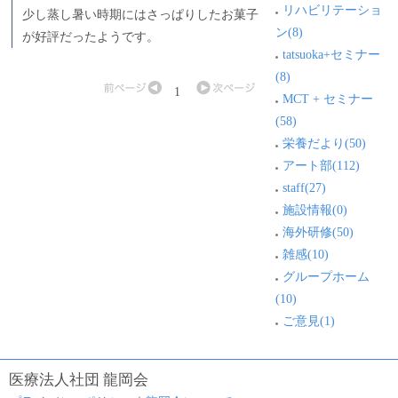
リハビリテーショ
少し蒸し暑い時期にはさっぱりしたお菓子
ン(8)
が好評だったようです。
tatsuoka+セミナー
(8)
1
MCT + セミナー
(58)
栄養だより(50)
アート部(112)
staff(27)
施設情報(0)
海外研修(50)
雑感(10)
グループホーム
(10)
ご意見(1)
医療法人社団 龍岡会