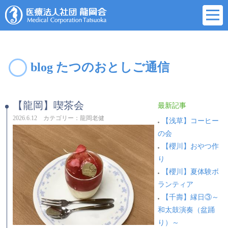
blog たつのおとしご通信
【龍岡】喫茶会
最新記事
2026.6.12 カテゴリー：龍岡老健
【浅草】コーヒー
の会
【櫻川】おやつ作
り
【櫻川】夏体験ボ
ランティア
【千壽】縁日③～
和太鼓演奏（盆踊
り）～