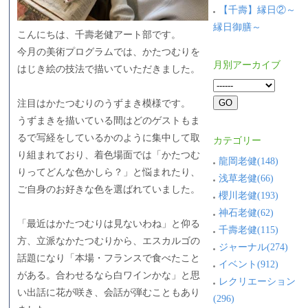
【千壽】縁日②～
縁日御膳～
こんにちは、千壽老健アート部です。
今月の美術プログラムでは、かたつむりを
月別アーカイブ
はじき絵の技法で描いていただきました。
注目はかたつむりのうずまき模様です。
うずまきを描いている間はどのゲストもま
るで写経をしているかのように集中して取
カテゴリー
り組まれており、着色場面では「かたつむ
龍岡老健(148)
りってどんな色かしら？」と悩まれたり、
浅草老健(66)
ご自身のお好きな色を選ばれていました。
櫻川老健(193)
神石老健(62)
「最近はかたつむりは見ないわね」と仰る
千壽老健(115)
方、立派なかたつむりから、エスカルゴの
ジャーナル(274)
話題になり「本場・フランスで食べたこと
イベント(912)
がある。合わせるなら白ワインかな」と思
レクリエーション
い出話に花が咲き、会話が弾むこともあり
(296)