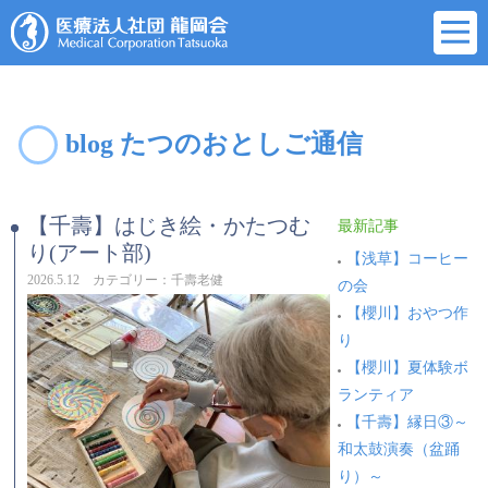
blog たつのおとしご通信
【千壽】はじき絵・かたつむ
最新記事
り(アート部)
【浅草】コーヒー
2026.5.12 カテゴリー：千壽老健
の会
【櫻川】おやつ作
り
【櫻川】夏体験ボ
ランティア
【千壽】縁日③～
和太鼓演奏（盆踊
り）～