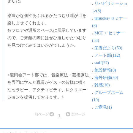
ました。
リハビリテーショ
ン(8)
彩豊かな個性あふれるかたつむり達が目を
tatsuoka+セミナー
楽しませてくれます。
(8)
各フロアや通所スペースに展示しています
MCT + セミナー
ので、ご来館の際にはぜひ推しかたつむり
(58)
を見つけてみてはいかがでしょうか。
栄養だより(50)
アート部(112)
staff(27)
施設情報(0)
<龍岡会アート部では、音楽療法・芸術療法
海外研修(50)
を専門に学んだ職員がゲストの皆様に様々
雑感(10)
なセラピー、アクティビティ、レクリエー
グループホーム
ションを提供しております。>
(10)
ご意見(1)
1