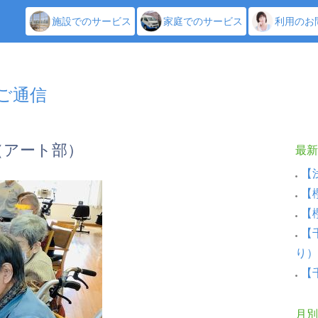
施設でのサービス
家庭でのサービス
利用のお
しご通信
（アート部）
最新
【
【
【
【
り）
【
月別