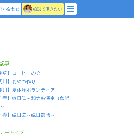
問い合わせ
施設で働きたい
記事
浅草】コーヒーの会
櫻川】おやつ作り
櫻川】夏体験ボランティア
千壽】縁日③～和太鼓演奏（盆踊
～
千壽】縁日②～縁日御膳～
アーカイブ