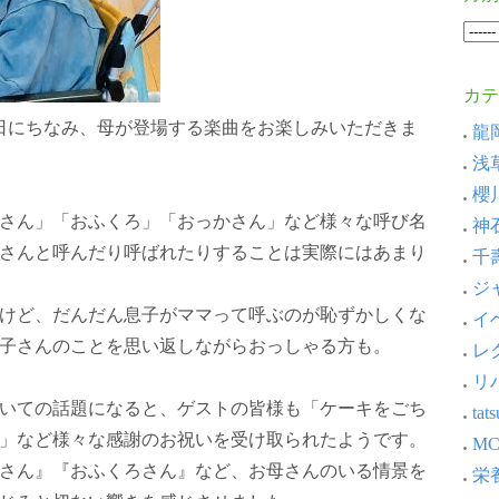
カテ
の日にちなみ、母が登場する楽曲をお楽しみいただきま
龍岡
浅草
櫻川
さん」「おふくろ」「おっかさん」など様々な呼び名
神石
さんと呼んだり呼ばれたりすることは実際にはあまり
千壽
ジャ
けど、だんだん息子がママって呼ぶのが恥ずかしくな
イベ
子さんのことを思い返しながらおっしゃる方も。
レ
リ
いての話題になると、ゲストの皆様も「ケーキをごち
ta
」など様々な感謝のお祝いを受け取られたようです。
MC
さん』『おふくろさん』など、お母さんのいる情景を
栄養