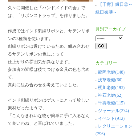
【千壽】縁日②～
久々に開催した「ハンドメイドの会」で
縁日御膳～
は、「リボンストラップ」を作りました。
月別アーカイブ
作成ではインド刺繍リボンと、サテンリボ
ンの2種類を使います。
刺繍リボンは透けているため、組み合わせ
るサテンリボンの色によって
仕上がりの雰囲気が異なります。
カテゴリー
参加者の皆様は後でつける金具の色も含め
龍岡老健(148)
て、
浅草老健(66)
真剣に組み合わせを考えていました。
櫻川老健(193)
神石老健(62)
インド刺繍リボンはゲストにとって珍しい
千壽老健(115)
素材だったようで、
ジャーナル(274)
「こんなきれいな物が簡単に手に入るなん
イベント(912)
て良いわね」と喜ばれていました。
レクリエーション
(296)