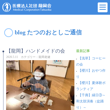
blog たつのおとしご通信
【龍岡】ハンドメイドの会
最新記事
2026.5.11 カテゴリー：龍岡老健
【浅草】コーヒー
の会
【櫻川】おやつ作
り
【櫻川】夏体験ボ
ランティア
【千壽】縁日③～
和太鼓演奏（盆踊
り）～