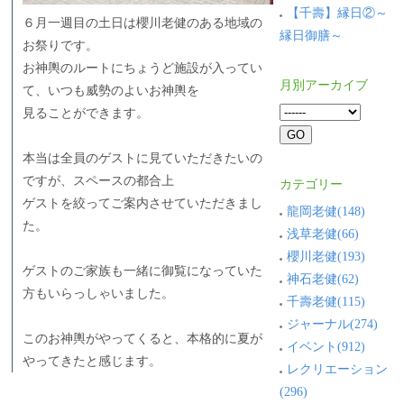
【千壽】縁日②～
６月一週目の土日は櫻川老健のある地域の
縁日御膳～
お祭りです。
お神輿のルートにちょうど施設が入ってい
月別アーカイブ
て、いつも威勢のよいお神輿を
見ることができます。
本当は全員のゲストに見ていただきたいの
ですが、スペースの都合上
カテゴリー
ゲストを絞ってご案内させていただきまし
龍岡老健(148)
た。
浅草老健(66)
櫻川老健(193)
ゲストのご家族も一緒に御覧になっていた
神石老健(62)
方もいらっしゃいました。
千壽老健(115)
ジャーナル(274)
このお神輿がやってくると、本格的に夏が
イベント(912)
やってきたと感じます。
レクリエーション
(296)