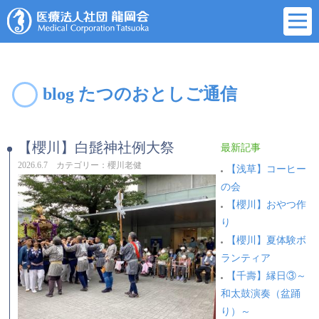
blog たつのおとしご通信
【櫻川】白髭神社例大祭
最新記事
2026.6.7 カテゴリー：櫻川老健
【浅草】コーヒー
の会
【櫻川】おやつ作
り
【櫻川】夏体験ボ
ランティア
【千壽】縁日③～
和太鼓演奏（盆踊
り）～