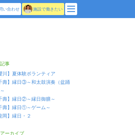
問い合わせ
施設で働きたい
記事
櫻川】夏体験ボランティア
千壽】縁日③～和太鼓演奏（盆踊
～
千壽】縁日②～縁日御膳～
千壽】縁日①～ゲーム～
龍岡】縁日・２
アーカイブ