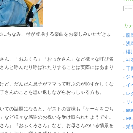
カテ
の日にちなみ、母が登場する楽曲をお楽しみいただきま
龍岡
浅草
櫻川
さん」「おふくろ」「おっかさん」など様々な呼び名
神石
さんと呼んだり呼ばれたりすることは実際にはあまり
千壽
ジャ
けど、だんだん息子がママって呼ぶのが恥ずかしくな
イベ
子さんのことを思い返しながらおっしゃる方も。
レ
リ
いての話題になると、ゲストの皆様も「ケーキをごち
ta
」など様々な感謝のお祝いを受け取られたようです。
MC
さん』『おふくろさん』など、お母さんのいる情景を
栄養