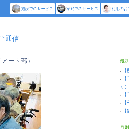
施設でのサービス
家庭でのサービス
利用のお
しご通信
（アート部）
最新
【
【
り）
【
【
【
月別