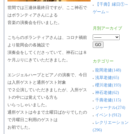
【千壽】縁日①～
世間では三連休最終日ですが、ここ神石で
ゲーム～
はボランティアさんによる
音楽の演奏会を行いました。
月別アーカイブ
こちらのボランティアさんは、コロナ禍前
より龍岡会の各施設で
演奏会をしてくださっていて、神石には８
ケ月ぶりにきていただきました。
カテゴリー
龍岡老健(148)
エンジェルハープとピアノの演奏で、今日
浅草老健(65)
は入所ゲストと通所ゲスト対象
櫻川老健(193)
で２公演していただきましたが、入所ゲス
神石老健(62)
トの中には覚えている方も
千壽老健(115)
いらっしゃいました。
ジャーナル(274)
通所ゲストは今まで土曜日ばかりでしたの
イベント(912)
で月曜日ご利用のゲストは
レクリエーション
お初でした。
(296)