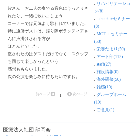
リハビリテーショ
皆さん、お二人の奏でる音色にうっとりさ
ン(8)
れたり、一緒に歌いましょう
tatsuoka+セミナー
コーナーでは元気よく歌われていました。
(8)
特に通所ゲストは、帰り際ボランティアさ
MCT + セミナー
んに声掛けされる方が
(58)
ほとんどでした。
栄養だより(50)
癒されたのはゲストだけでなく、スタッフ
アート部(112)
も同じで楽しかったという
staff(27)
感想ももらいました。
施設情報(0)
次の公演を楽しみに待ちたいですね。
海外研修(50)
雑感(10)
グループホーム
1
(10)
ご意見(1)
医療法人社団 龍岡会