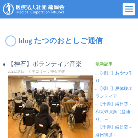
blog たつのおとしご通信
【神石】ボランティア音楽
最新記事
2025.10.13 カテゴリー：神石老健
【櫻川】おやつ作
り
【櫻川】夏体験ボ
ランティア
【千壽】縁日③～
和太鼓演奏（盆踊
り）～
【千壽】縁日②～
縁日御膳～