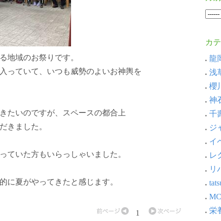
カテ
る地域のお祭りです。
龍岡
入っていて、いつも威勢のよいお神輿を
浅草
櫻川
神石
きたいのですが、スペースの都合上
千壽
だきました。
ジャ
イベ
っていた方もいらっしゃいました。
レ
リ
的に夏がやってきたと感じます。
ta
MC
栄養
1