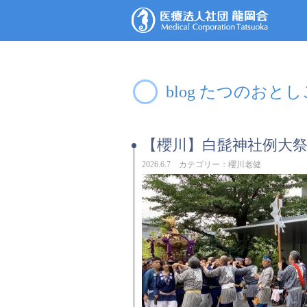
blog たつのおと
【櫻川】白髭神社例大
2026.6.7 カテゴリー：櫻川老健