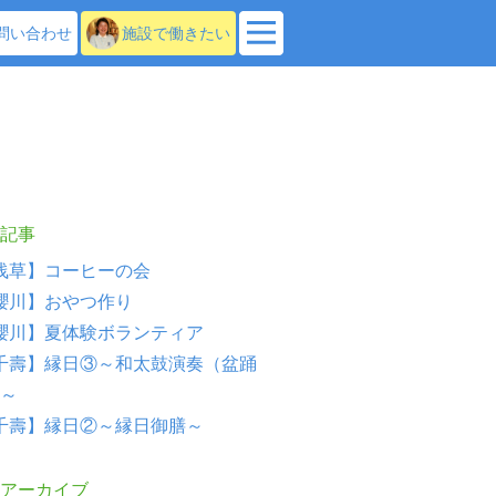
問い合わせ
施設で働きたい
記事
浅草】コーヒーの会
櫻川】おやつ作り
櫻川】夏体験ボランティア
千壽】縁日③～和太鼓演奏（盆踊
～
千壽】縁日②～縁日御膳～
アーカイブ