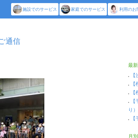
施設でのサービス
家庭でのサービス
利用のお
しご通信
祭
最新
【
【
【
【
り）
【
月別