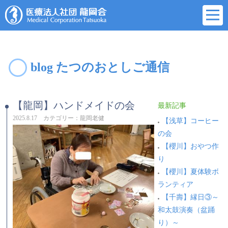
blog たつのおとしご通信
【龍岡】ハンドメイドの会
最新記事
2025.8.17 カテゴリー：龍岡老健
【浅草】コーヒー
の会
【櫻川】おやつ作
り
【櫻川】夏体験ボ
ランティア
【千壽】縁日③～
和太鼓演奏（盆踊
り）～