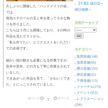
【千壽】縁日②～
久しぶりに開催した「ハンドメイドの会」
縁日御膳～
では、
発泡スチロールの玉と布を使って小さな飾
月別アーカイブ
りを作りました。
こちらは３月にも開催しており、その時の
作品を見たゲストから、
「私も作りたい」とリクエストをいただい
ての企画です。
カテゴリー
龍岡老健(148)
細かい指の動きも必要になる作業ですが、
浅草老健(66)
意外や意外、どの方も丁寧に作業をされて
櫻川老健(193)
いました。
神石老健(62)
できあがった作品を見て、「かわいくでき
千壽老健(115)
た」とにっこりされていました。
ジャーナル(274)
イベント(912)
レクリエーション
1
(296)