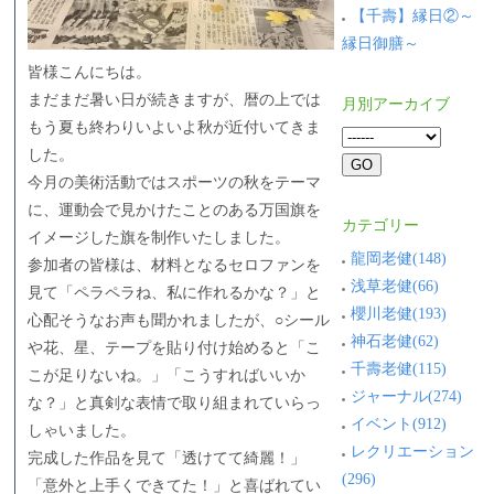
【千壽】縁日②～
縁日御膳～
皆様こんにちは。
まだまだ暑い日が続きますが、暦の上では
月別アーカイブ
もう夏も終わりいよいよ秋が近付いてきま
した。
今月の美術活動ではスポーツの秋をテーマ
に、運動会で見かけたことのある万国旗を
カテゴリー
イメージした旗を制作いたしました。
龍岡老健(148)
参加者の皆様は、材料となるセロファンを
浅草老健(66)
見て「ペラペラね、私に作れるかな？」と
櫻川老健(193)
心配そうなお声も聞かれましたが、○シール
神石老健(62)
や花、星、テープを貼り付け始めると「こ
千壽老健(115)
こが足りないね。」「こうすればいいか
ジャーナル(274)
な？」と真剣な表情で取り組まれていらっ
イベント(912)
しゃいました。
レクリエーション
完成した作品を見て「透けてて綺麗！」
(296)
「意外と上手くできてた！」と喜ばれてい