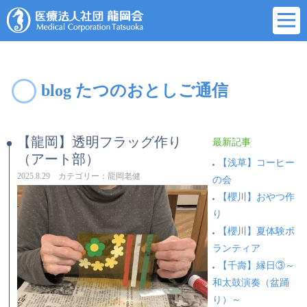
blog たつのおとしご通信
【龍岡】透明フラッグ作り
最新記事
（アート部）
【浅草】コーヒー
2025.8.29 カテゴリー：龍岡老健
の会
【櫻川】おやつ作
り
【櫻川】夏体験ボ
ランティア
【千壽】縁日③～
和太鼓演奏（盆踊
り）～