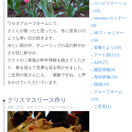
リハビリテーショ
ン(8)
tatsuoka+セミナー
ワセダグループホームにて。
(8)
さくらが散ったと思ったら、冬に逆戻りの
MCT + セミナー
ような寒い日が続きます。
(58)
冷たい雨の中、チューリップの花の鮮やか
栄養だより(50)
さが目に鮮やか。
アート部(112)
ゲストのご家族が昨年球根を植えてくださ
staff(27)
り、春を迎えて見事な花を咲かせました。
施設情報(0)
ご近所の皆さんにも、「素敵ですね」と声
海外研修(50)
をかけていただいています。
雑感(10)
グループホーム
(10)
クリスマスリース作り
ご意見(1)
2007.12.13 カテゴリー：グループホーム