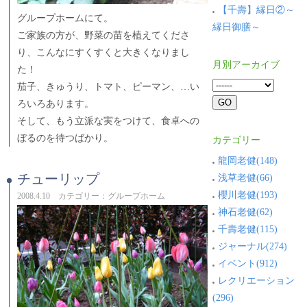
【千壽】縁日②～
グループホームにて。
縁日御膳～
ご家族の方が、野菜の苗を植えてくださ
り、こんなにすくすくと大きくなりまし
月別アーカイブ
た！
茄子、きゅうり、トマト、ピーマン、…い
ろいろあります。
そして、もう立派な実をつけて、食卓への
ぼるのを待つばかり。
カテゴリー
龍岡老健(148)
チューリップ
浅草老健(66)
櫻川老健(193)
2008.4.10 カテゴリー：グループホーム
神石老健(62)
千壽老健(115)
ジャーナル(274)
イベント(912)
レクリエーション
(296)