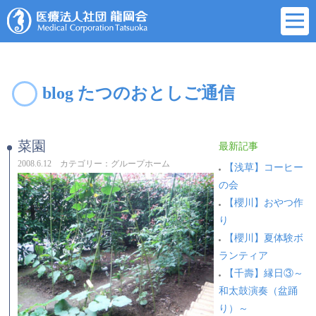
blog たつのおとしご通信
菜園
最新記事
2008.6.12 カテゴリー：グループホーム
【浅草】コーヒー
の会
【櫻川】おやつ作
り
【櫻川】夏体験ボ
ランティア
【千壽】縁日③～
和太鼓演奏（盆踊
り）～