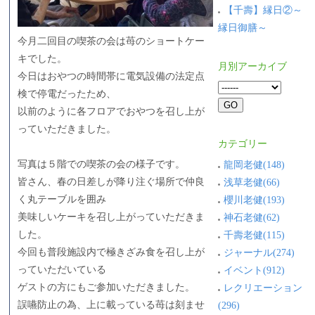
【千壽】縁日②～
縁日御膳～
今月二回目の喫茶の会は苺のショートケー
キでした。
月別アーカイブ
今日はおやつの時間帯に電気設備の法定点
検で停電だったため、
以前のように各フロアでおやつを召し上が
っていただきました。
カテゴリー
写真は５階での喫茶の会の様子です。
龍岡老健(148)
皆さん、春の日差しが降り注ぐ場所で仲良
浅草老健(66)
く丸テーブルを囲み
櫻川老健(193)
美味しいケーキを召し上がっていただきま
神石老健(62)
した。
千壽老健(115)
今回も普段施設内で極きざみ食を召し上が
ジャーナル(274)
っていただいている
イベント(912)
ゲストの方にもご参加いただきました。
レクリエーション
誤嚥防止の為、上に載っている苺は刻ませ
(296)