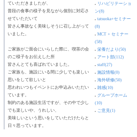
ていただきましたが、
リハビリテーショ
普段の食事の様子を見ながら個別に対応さ
ン(8)
せていただいて
tatsuoka+セミナー
皆さん事故なく美味しそうに召し上がって
(8)
いました。
MCT + セミナー
(58)
ご家族がご面会にいらした際に、喫茶の会
栄養だより(50)
のご様子をお伝えした所
アート部(112)
皆さんとても喜ばれていました。
staff(27)
ご家族も、施設にいる間に少しでも楽しい
施設情報(0)
思いをして欲しいと
海外研修(50)
思われいつもイベントにお申込みいただい
雑感(10)
ています。
グループホーム
制約のある施設生活ですが、その中で少し
(10)
でも楽しいや、うれしい、
ご意見(1)
美味しいという思いをしていただけたらと
日々思っています。