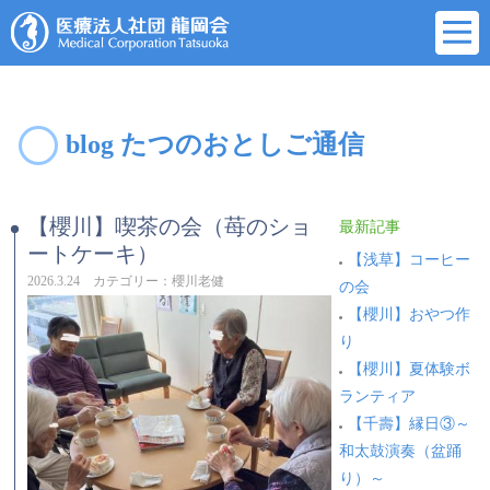
blog たつのおとしご通信
【櫻川】喫茶の会（苺のショ
最新記事
ートケーキ）
【浅草】コーヒー
2026.3.24 カテゴリー：櫻川老健
の会
【櫻川】おやつ作
り
【櫻川】夏体験ボ
ランティア
【千壽】縁日③～
和太鼓演奏（盆踊
り）～