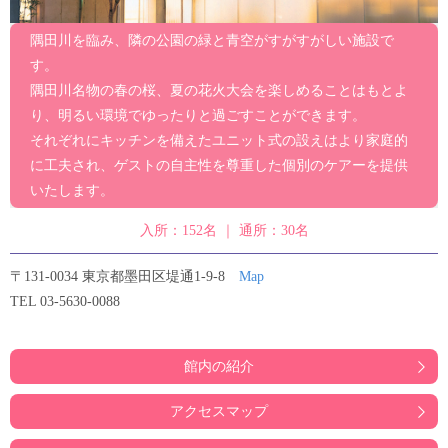
隅田川を臨み、隣の公園の緑と青空がすがすがしい施設で
す。
隅田川名物の春の桜、夏の花火大会を楽しめることはもとよ
り、明るい環境でゆったりと過ごすことができます。
それぞれにキッチンを備えたユニット式の設えはより家庭的
に工夫され、ゲストの自主性を尊重した個別のケアーを提供
いたします。
入所：152名 ｜ 通所：30名
〒131-0034 東京都墨田区堤通1-9-8
Map
TEL 03-5630-0088
館内の紹介
アクセスマップ