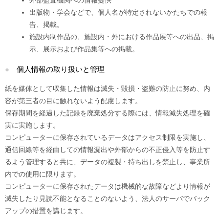
外部監査機関への情報提供
出版物・学会などで、個人名が特定されないかたちでの報
告、掲載。
施設内制作品の、施設内・外における作品展等への出品、掲
示、展示および作品集等への掲載。
個人情報の取り扱いと管理
紙を媒体として収集した情報は滅失・毀損・盗難の防止に努め、内
容が第三者の目に触れないよう配慮します。
保存期間を経過した記録を廃棄処分する際には、情報滅失処理を確
実に実施します。
コンピューターに保存されているデータはアクセス制限を実施し、
通信回線等を経由しての情報漏出や外部からの不正侵入等を防止す
るよう管理すると共に、データの複製・持ち出しを禁止し、事業所
内での使用に限ります。
コンピューターに保存されたデータは機械的な故障などより情報が
滅失したり見読不能となることのないよう、法人のサーバでバック
アップの措置を講じます。