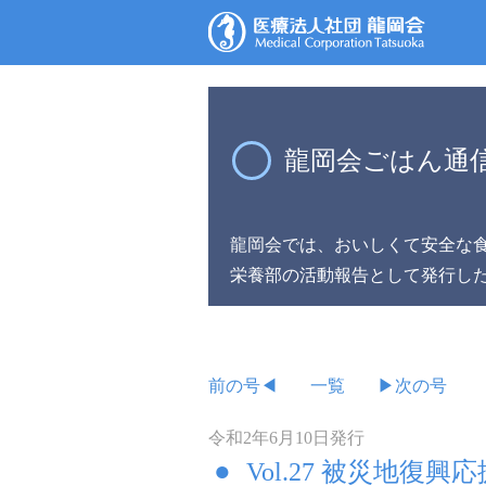
龍岡会ごはん通
龍岡会では、おいしくて安全な
栄養部の活動報告として発行し
前の号◀
一覧
▶次の号
令和2年6月10日発行
Vol.27 被災地復