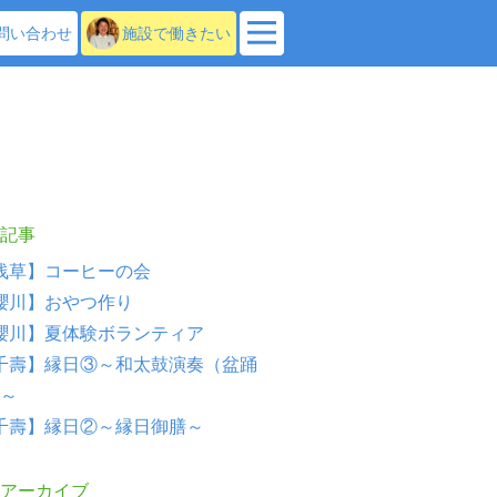
問い合わせ
施設で働きたい
記事
浅草】コーヒーの会
櫻川】おやつ作り
櫻川】夏体験ボランティア
千壽】縁日③～和太鼓演奏（盆踊
～
千壽】縁日②～縁日御膳～
アーカイブ