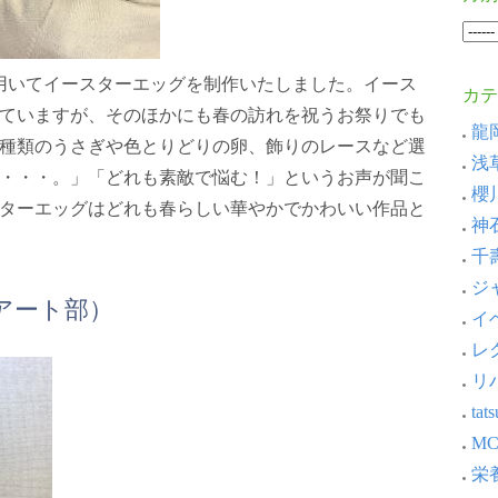
用いてイースターエッグを制作いたしました。イース
カテ
ていますが、そのほかにも春の訪れを祝うお祭りでも
龍岡
種類のうさぎや色とりどりの卵、飾りのレースなど選
浅草
・・・。」「どれも素敵で悩む！」というお声が聞こ
櫻川
ターエッグはどれも春らしい華やかでかわいい作品と
神石
千壽
ジャ
アート部）
イベ
レ
リ
ta
MC
栄養