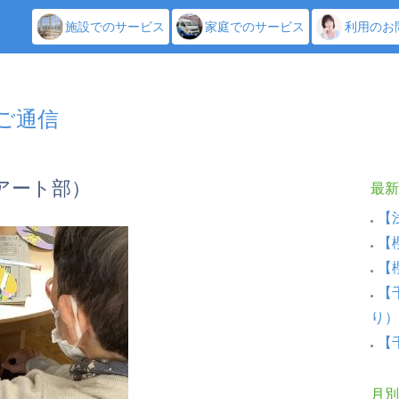
施設でのサービス
家庭でのサービス
利用のお
しご通信
アート部）
最新
【
【
【
【
り）
【
月別