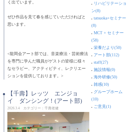
く出ています。
リハビリテーショ
ン(8)
ぜひ作品を見て春を感じていただければと
tatsuoka+セミナー
思います。
(8)
MCT + セミナー
(58)
栄養だより(50)
<龍岡会アート部では、音楽療法・芸術療法
アート部(112)
を専門に学んだ職員がゲストの皆様に様々
staff(27)
なセラピー、アクティビティ、レクリエー
施設情報(0)
ションを提供しております。>
海外研修(50)
雑感(10)
グループホーム
【千壽】レッツ エンジョ
(10)
イ ダンシング！(アート部)
ご意見(1)
2026.3.4 カテゴリー：千壽老健