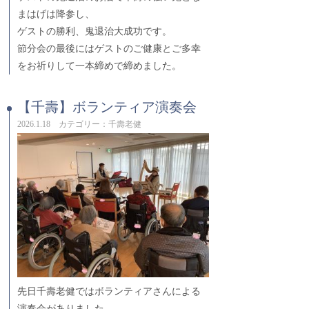
まはげは降参し、
ゲストの勝利、鬼退治大成功です。
節分会の最後にはゲストのご健康とご多幸
をお祈りして一本締めで締めました。
【千壽】ボランティア演奏会
2026.1.18 カテゴリー：千壽老健
先日千壽老健ではボランティアさんによる
演奏会がありました。