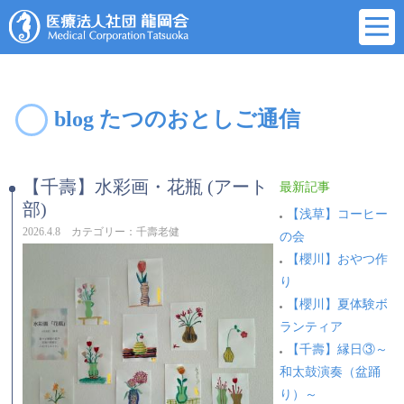
blog たつのおとしご通信
【千壽】水彩画・花瓶 (アート
最新記事
部)
【浅草】コーヒー
2026.4.8 カテゴリー：千壽老健
の会
【櫻川】おやつ作
り
【櫻川】夏体験ボ
ランティア
【千壽】縁日③～
和太鼓演奏（盆踊
り）～