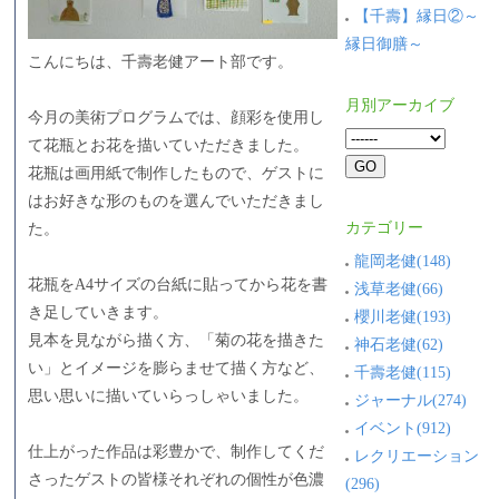
【千壽】縁日②～
縁日御膳～
こんにちは、千壽老健アート部です。
月別アーカイブ
今月の美術プログラムでは、顔彩を使用し
て花瓶とお花を描いていただきました。
花瓶は画用紙で制作したもので、ゲストに
はお好きな形のものを選んでいただきまし
カテゴリー
た。
龍岡老健(148)
花瓶をA4サイズの台紙に貼ってから花を書
浅草老健(66)
き足していきます。
櫻川老健(193)
見本を見ながら描く方、「菊の花を描きた
神石老健(62)
い」とイメージを膨らませて描く方など、
千壽老健(115)
思い思いに描いていらっしゃいました。
ジャーナル(274)
イベント(912)
仕上がった作品は彩豊かで、制作してくだ
レクリエーション
さったゲストの皆様それぞれの個性が色濃
(296)