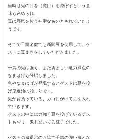
当時は鬼の目を（魔目）を滅ぼすという意
味も込められ、
豆は邪気を祓う神聖なものとされていたよ
うです。
そこで千壽老健でも新聞豆を使用して、ゲ
ストに豆まきをしていただきました。
千壽の鬼は強く、また勇ましい迫力満点の
なまはげも登場しました。
鬼やなまはげが登場するとゲストは豆を投
げ鬼退治の始まりです。
鬼が背負っている、カゴ目がけて豆を入れ
ていきます。
ゲストの中には力強く豆を投げているゲス
トもおり、鬼も驚いてる様子でした。
ゲストの鬼退治のお陰で千壽の強い鬼とな