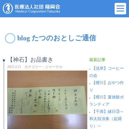
blog たつのおとしご通信
【神石】お品書き
最新記事
2022.4.21 カテゴリー：ジャーナル
【浅草】コーヒー
の会
【櫻川】おやつ作
り
【櫻川】夏体験ボ
ランティア
【千壽】縁日③～
和太鼓演奏（盆踊
り）～