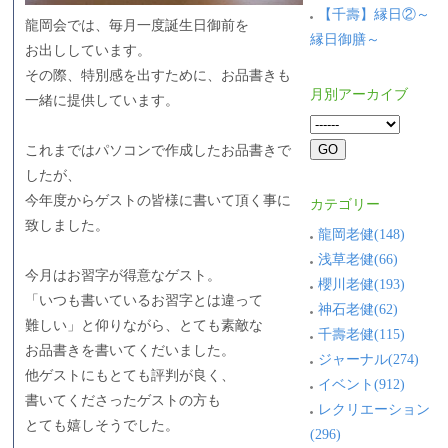
【千壽】縁日②～
龍岡会では、毎月一度誕生日御前を
縁日御膳～
お出ししています。
その際、特別感を出すために、お品書きも
月別アーカイブ
一緒に提供しています。
これまではパソコンで作成したお品書きで
したが、
今年度からゲストの皆様に書いて頂く事に
カテゴリー
致しました。
龍岡老健(148)
浅草老健(66)
今月はお習字が得意なゲスト。
櫻川老健(193)
「いつも書いているお習字とは違って
神石老健(62)
難しい」と仰りながら、とても素敵な
千壽老健(115)
お品書きを書いてくだいました。
ジャーナル(274)
他ゲストにもとても評判が良く、
イベント(912)
書いてくださったゲストの方も
レクリエーション
とても嬉しそうでした。
(296)