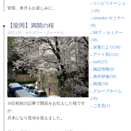
リハビリテーショ
皆様、来月もお楽しみに。
ン(8)
tatsuoka+セミナー
【龍岡】満開の桜
(8)
MCT + セミナー
2022.3.31 カテゴリー：ジャーナル
(58)
栄養だより(50)
アート部(112)
staff(27)
施設情報(0)
海外研修(50)
雑感(10)
グループホーム
(10)
10日程前の記事で開花をお伝えした桜です
ご意見(1)
が、
月末になり見頃を迎えました。