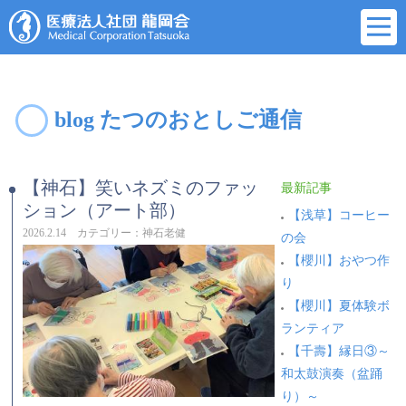
blog たつのおとしご通信
【神石】笑いネズミのファッ
最新記事
ション（アート部）
【浅草】コーヒー
2026.2.14 カテゴリー：神石老健
の会
【櫻川】おやつ作
り
【櫻川】夏体験ボ
ランティア
【千壽】縁日③～
和太鼓演奏（盆踊
り）～