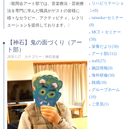
リハビリテーショ
〈龍岡会アート部では、音楽療法・芸術療
ン(8)
法を専門に学んだ職員がゲストの皆様に
tatsuoka+セミナー
様々なセラピー、アクティビティ、レクリ
(8)
エーションを提供しております。〉
MCT + セミナー
(58)
【神石】鬼の面づくり（アー
栄養だより(50)
ト部）
アート部(112)
2026.1.27 カテゴリー：神石老健
staff(27)
施設情報(0)
海外研修(50)
雑感(10)
グループホーム
(10)
ご意見(1)