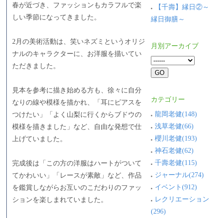
春が近づき、ファッションもカラフルで楽
【千壽】縁日②～
しい季節になってきました。
縁日御膳～
2月の美術活動は、笑いネズミというオリジ
月別アーカイブ
ナルのキャラクターに、お洋服を描いてい
ただきました。
見本を参考に描き始める方も、徐々に自分
カテゴリー
なりの線や模様を描かれ、「耳にピアスを
龍岡老健(148)
つけたい」「よく山梨に行くからブドウの
浅草老健(66)
模様を描きました」など、自由な発想で仕
櫻川老健(193)
上げていました。
神石老健(62)
千壽老健(115)
完成後は「この方の洋服はハートがついて
ジャーナル(274)
てかわいい」「レースが素敵」など、作品
イベント(912)
を鑑賞しながらお互いのこだわりのファッ
レクリエーション
ションを楽しまれていました。
(296)