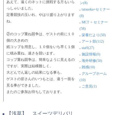
あえて、遠くのネットに挑戦する方もいら
ン(8)
っしゃいました。
tatsuoka+セミナー
定番競技の玉いれ、やはり盛り上がります
(8)
ね。
MCT + セミナー
(58)
②のコップ重ね競争は、ゲストの前に１０
栄養だより(50)
個の大きめの
アート部(112)
紙コップを用意し、１０個をいち早く１個
staff(27)
に積み重ね、速さを競います。
施設情報(0)
コップ重ね競争は、簡単なように見えるの
海外研修(50)
ですが、実際は結構難しく、
雑感(10)
大どんでん返しの結果になる事も。
グループホーム
ゲストの皆さんのいつもとは、違う一面を
(10)
見る事ができました。
ご意見(1)
またのご参加お待ちしております。
【浅草】 スイーツデリバリ