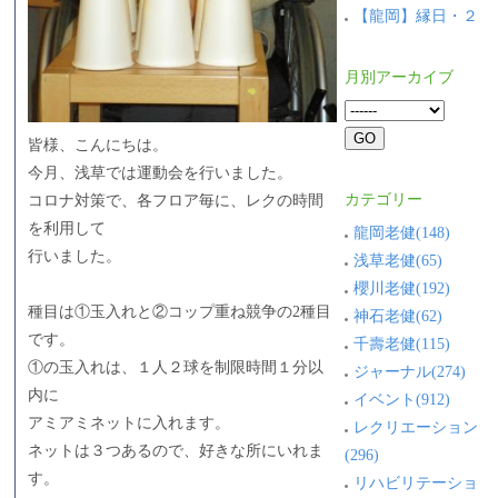
【龍岡】縁日・２
月別アーカイブ
皆様、こんにちは。
今月、浅草では運動会を行いました。
カテゴリー
コロナ対策で、各フロア毎に、レクの時間
を利用して
龍岡老健(148)
行いました。
浅草老健(65)
櫻川老健(192)
種目は①玉入れと②コップ重ね競争の2種目
神石老健(62)
です。
千壽老健(115)
①の玉入れは、１人２球を制限時間１分以
ジャーナル(274)
内に
イベント(912)
アミアミネットに入れます。
レクリエーション
ネットは３つあるので、好きな所にいれま
(296)
す。
リハビリテーショ