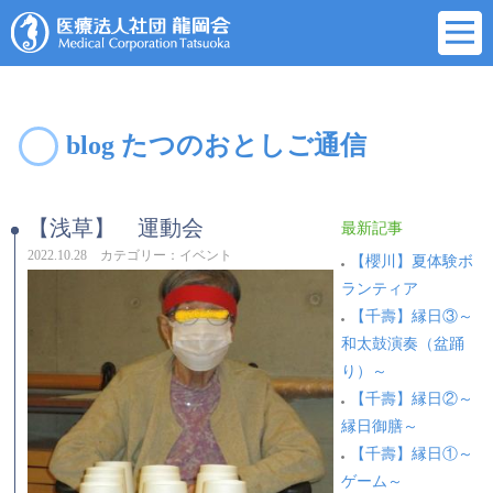
blog たつのおとしご通信
【浅草】 運動会
最新記事
2022.10.28 カテゴリー：イベント
【櫻川】夏体験ボ
ランティア
【千壽】縁日③～
和太鼓演奏（盆踊
り）～
【千壽】縁日②～
縁日御膳～
【千壽】縁日①～
ゲーム～