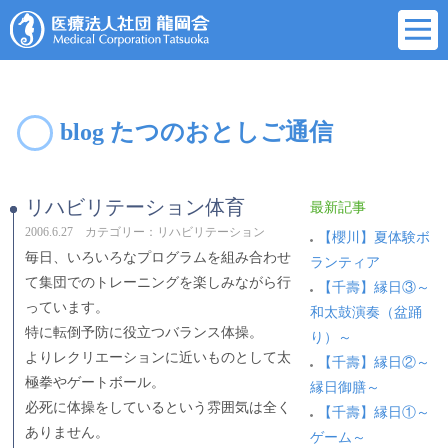
blog たつのおとしご通信
リハビリテーション体育
最新記事
2006.6.27 カテゴリー：リハビリテーション
【櫻川】夏体験ボ
毎日、いろいろなプログラムを組み合わせ
ランティア
て集団でのトレーニングを楽しみながら行
【千壽】縁日③～
っています。
和太鼓演奏（盆踊
特に転倒予防に役立つバランス体操。
り）～
よりレクリエーションに近いものとして太
【千壽】縁日②～
極拳やゲートボール。
縁日御膳～
必死に体操をしているという雰囲気は全く
【千壽】縁日①～
ありません。
ゲーム～