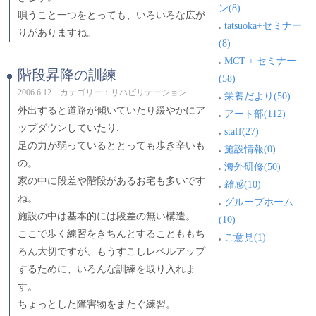
ン(8)
唄うこと一つをとっても、いろいろな広が
tatsuoka+セミナー
りがありますね。
(8)
MCT + セミナー
階段昇降の訓練
(58)
2006.6.12 カテゴリー：リハビリテーション
栄養だより(50)
外出すると道路が傾いていたり緩やかにア
アート部(112)
ップダウンしていたり.
staff(27)
足の力が弱っているととっても歩き辛いも
施設情報(0)
の。
海外研修(50)
家の中に段差や階段があるお宅も多いです
雑感(10)
ね。
グループホーム
施設の中は基本的には段差の無い構造。
(10)
ここで歩く練習をきちんとすることももち
ご意見(1)
ろん大切ですが、もうすこしレベルアップ
するために、いろんな訓練を取り入れま
す。
ちょっとした障害物をまたぐ練習。