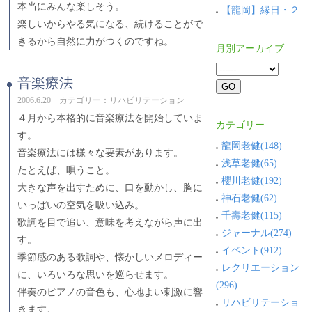
本当にみんな楽しそう。
【龍岡】縁日・２
楽しいからやる気になる、続けることがで
きるから自然に力がつくのですね。
月別アーカイブ
音楽療法
2006.6.20 カテゴリー：リハビリテーション
４月から本格的に音楽療法を開始していま
カテゴリー
す。
龍岡老健(148)
音楽療法には様々な要素があります。
浅草老健(65)
たとえば、唄うこと。
櫻川老健(192)
大きな声を出すために、口を動かし、胸に
神石老健(62)
いっぱいの空気を吸い込み。
千壽老健(115)
歌詞を目で追い、意味を考えながら声に出
ジャーナル(274)
す。
イベント(912)
季節感のある歌詞や、懐かしいメロディー
レクリエーション
に、いろいろな思いを巡らせます。
(296)
伴奏のピアノの音色も、心地よい刺激に響
リハビリテーショ
きます。