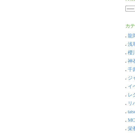
カテ
龍岡
浅草
櫻川
神石
千壽
ジャ
イベ
レ
リ
ta
MC
栄養