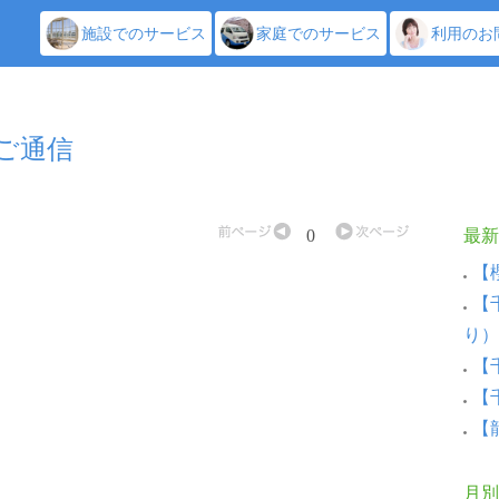
施設でのサービス
家庭でのサービス
利用のお
しご通信
0
最新
【
【
り）
【
【
【
月別