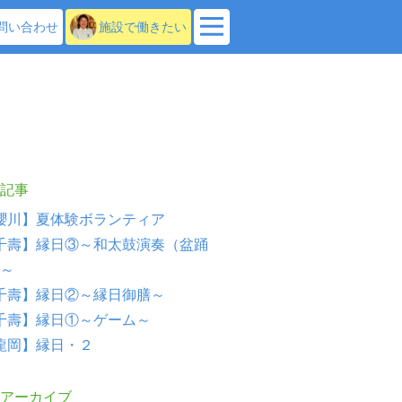
問い合わせ
施設で働きたい
記事
櫻川】夏体験ボランティア
千壽】縁日③～和太鼓演奏（盆踊
～
千壽】縁日②～縁日御膳～
千壽】縁日①～ゲーム～
龍岡】縁日・２
アーカイブ